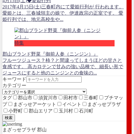
4月15日(土)◆愛姫行列
2017年4月15日(土)三春町内にて愛姫行列が 行われます。
愛姫とは、三春城領主の娘で、伊達政宗の正室です。 愛
姫行列では、地元高校生や...
特集
郡山ブランド野菜『御前人参（ニンジン）』
フルーツジュース？柿？と間違ってしまうほどの甘さと
食感です。 高カロテンで甘みの強い品種で、細長い形で
ジュースにすると他のニンジンとの食味の...
キーワード
カテゴリー
タグ
郡山市
須賀川市
田村市
三春町
プチマッ
プ
まざっせアーケット
イベント
まざっせプラザ
小野町
郡山エリア
玉川村
石川町
検索
まざっせプラザ 郡山