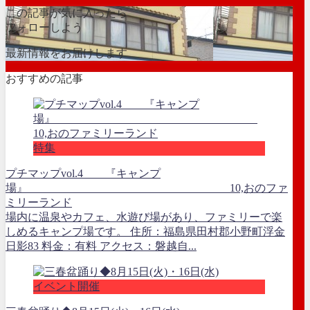
この記事が気に入ったら
フォローしよう
最新情報をお届けします
おすすめの記事
特集
プチマップvol.4 『キャンプ
場』 10,おのファ
ミリーランド
場内に温泉やカフェ、水遊び場があり、ファミリーで楽
しめるキャンプ場です。 住所：福島県田村郡小野町浮金
日影83 料金：有料 アクセス：磐越自...
イベント開催