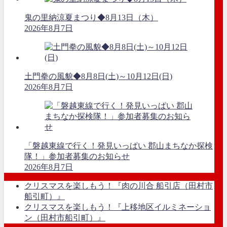
鬼の里納涼夏まつり◆8月13日（木）
2026年8月7日
土門拳の風貌◆8月8日(土)～10月12日(日)
2026年8月7日
「磐越東線で行く！発見いっぱい 郡山まちなか探検
隊！」参加者募集のお知らせ
2026年8月7日
クリスマスを楽しもう！『肉の川合 船引店（田村市
船引町）』
クリスマスを楽しもう！『上移地区イルミネーショ
ン（田村市船引町）』