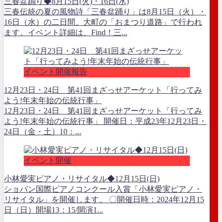
三春盆踊り◆8月15日(火)・16日(水)
三春伝統の夏の風物詩「三春盆踊り」は8月15日（火）・
16日（水）の二日間、大町の「おまつり道路」で行われ
ます。イベント詳細は、Find！三...
イベント開催報告
12月23日・24日 第41回まざっせアーケット「行ってみ
よう!年末年始の伝統行事」
12月23日・24日 第41回まざっせアーケット「行ってみ
よう!年末年始の伝統行事」 開催日：平成23年12月23日・
24日（金・土）10：...
イベント開催
小林愛実ピアノ・リサイタル◆12月15日(日)
ショパン国際ピアノコンクール入賞「小林愛実ピアノ・
リサイタル」を開催します。 〇開催日時：2024年12月15
日（日）開場13：15/開演1...