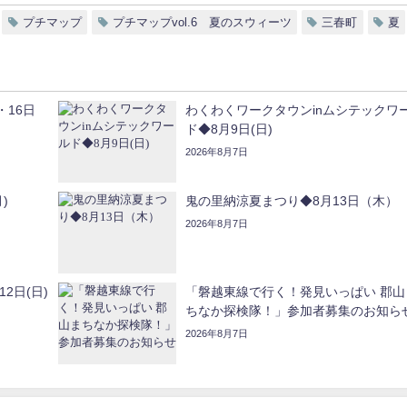
プチマップ
プチマップvol.6 夏のスウィーツ
三春町
夏
・16日
わくわくワークタウンinムシテックワ
ド◆8月9日(日)
2026年8月7日
)
鬼の里納涼夏まつり◆8月13日（木）
2026年8月7日
2日(日)
「磐越東線で行く！発見いっぱい 郡山
ちなか探検隊！」参加者募集のお知ら
2026年8月7日