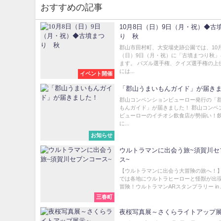
おすすめの記事
10月8日（日）9日（月・祝）◆古
り 秋
郡山市田村町、大安場史跡公園では、10
（日）9日（月・祝）に「古墳まつり秋」
ます。 パズル選手権、クイズ選手権の上
には...
イベント開催
「郡山うまいもんガイド」が届き
郡山コンベンションビューロー発行の「
もんガイド」が届きました！ 郡山コンベ
ビューローのイチオシ飲食店が勢揃い！
に...
お知らせ
ウルトラマンに出会う旅~須賀川セ
ス~
【ウルトラマンに出会う大冒険の旅へ！】
では各地にウルトラヒーローと怪獣が出
冒険！ウルトラマンARスタンプラリー in ふ
三春町
夜桜写真展～さくらライトアップ