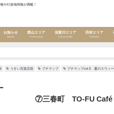
情報や行楽地情報が満載！
お知らせ
郡山エリア
須賀川エリア
田村エリア
NEWS
KORIYAMA
SUKAGAWA
TAMURA
スウィーツ」 ⑦三春町 TO-FU Café おおはたや「豆乳ソ
l6
うすい百貨店前
プチマップ
プチマップvol.6 夏のスウィ
ー
TO-FU Café