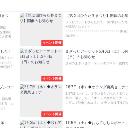
墳まつ
【第２回ひらた冬まつり】開催のお
ジュピアランドひらたにて、 第2回ひらた
が開催されます♪
月8日
○○○○○○○○○○○○○○○○○○○○○○○○○○○ 開
を開催し
2013年...
位入賞者
イベント開催
ました！
まざっせアーケット5月3日（土）,5月
（日）のお知らせ
郡山うまい
ンション
次回のまざっせアーケットのイベント案内です
飲食店は主
イベント開催
ブンコー
2月7日（水）◆オランダ農業セミナ
2月7日（水）に、オランダとのホストタウ
業の一環として、「オランダ農業セミナー」
 福島県
山市にて開催されます。 オランダはIT技術を活
現する「大
く...
イベント開催
展示～
1月5日（土）◆おもてなしロボット 