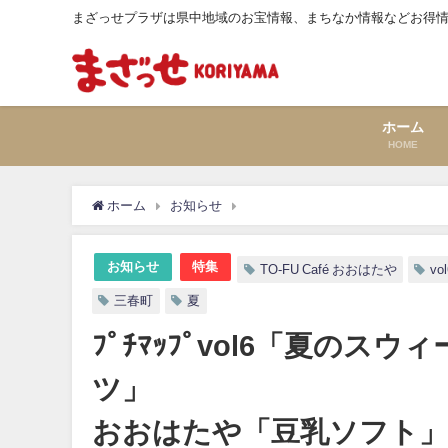
まざっせプラザは県中地域のお宝情報、まちなか情報などお得
ホーム
HOME
ホーム
お知らせ
ﾌﾟﾁﾏｯﾌﾟvol6「夏の
お知らせ
特集
TO-FU Café おおはたや
vo
三春町
夏
ﾌﾟﾁﾏｯﾌﾟvol6「夏のスウィ
ツ」 ⑦三春町 
おおはたや「豆乳ソフト」