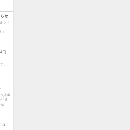
知らせ
冬まつり
催日：
4日
。...
ー
ン交流事
が 郡
...
ニコニ