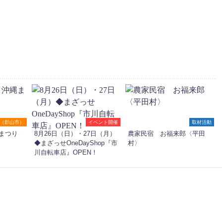
（郡山市）
イベント開催
取材活動
まつり
8月26日（日）・27日（月）
農家民宿 お福来郎〈平田
◆まざっせOneDayShop『市
村〉
川自転車店』OPEN！