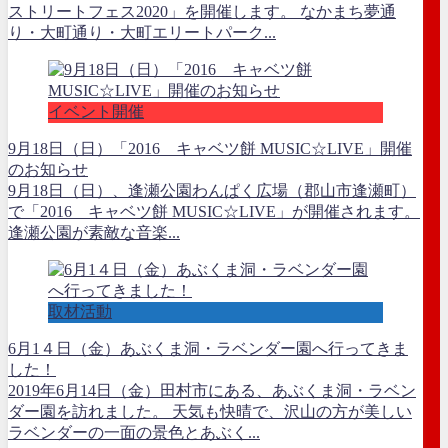
ストリートフェス2020」を開催します。 なかまち夢通
り・大町通り・大町エリートパーク...
イベント開催
9月18日（日）「2016 キャベツ餅 MUSIC☆LIVE」開催
のお知らせ
9月18日（日）、逢瀬公園わんぱく広場（郡山市逢瀬町）
で「2016 キャベツ餅 MUSIC☆LIVE」が開催されます。
逢瀬公園が素敵な音楽...
取材活動
6月1４日（金）あぶくま洞・ラベンダー園へ行ってきま
した！
2019年6月14日（金）田村市にある、あぶくま洞・ラベン
ダー園を訪れました。 天気も快晴で、沢山の方が美しい
ラベンダーの一面の景色とあぶく...