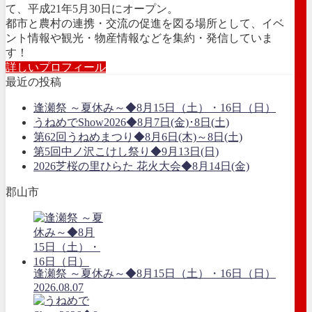
て、平成21年5月30日にオープン。
都市と農村の連携・交流の促進を図る場所として、イベ
ント情報や観光・物産情報などを集約・発信していま
す！
詳しいプロフィール
最近の投稿
逢瀬祭 ～夏休み～◆8月15日（土）・16日（日）
うねめでShow2026◆8月7日(金)･8日(土)
第62回うねめまつり◆8月6日(木)～8日(土)
第5回中ノ沢こけし祭り◆9月13日(日)
2026芝桜の里ひらた 花火大会◆8月14日(金)
郡山市
逢瀬祭 ～夏休み～◆8月15日（土）・16日（日）
2026.08.07