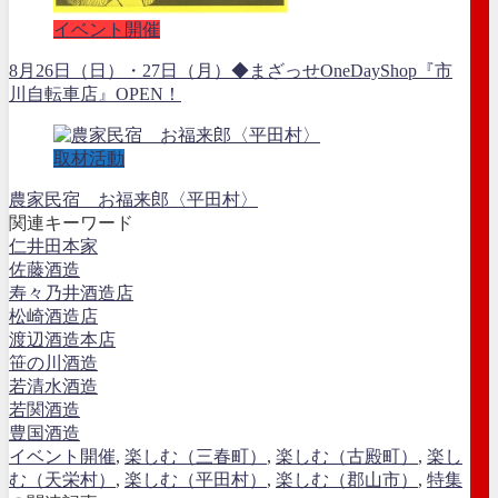
イベント開催
8月26日（日）・27日（月）◆まざっせOneDayShop『市
川自転車店』OPEN！
取材活動
農家民宿 お福来郎〈平田村〉
関連キーワード
仁井田本家
佐藤酒造
寿々乃井酒造店
松崎酒造店
渡辺酒造本店
笹の川酒造
若清水酒造
若関酒造
豊国酒造
イベント開催
,
楽しむ（三春町）
,
楽しむ（古殿町）
,
楽し
む（天栄村）
,
楽しむ（平田村）
,
楽しむ（郡山市）
,
特集