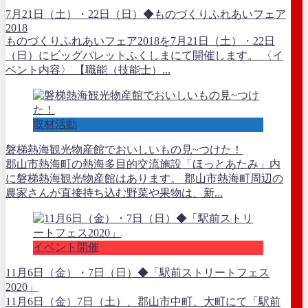
7月21日（土）・22日（日）◆ものづくりふれあいフェア
2018
ものづくりふれあいフェア2018を7月21日（土）・22日
（日）にビッグパレットふくしまにて開催します。 〈イ
ベント内容〉 【職能（技能士）...
取材活動
磐梯熱海観光物産館でおいしいもの見~つけた！
郡山市熱海町の熱海多目的交流施設「ほっとあたみ」内
に磐梯熱海観光物産館はあります。 郡山市熱海町周辺の
農家さんが直接持ち込む野菜や果物は、新...
イベント開催
11月6日（金）・7日（日）◆「駅前ストリートフェス
2020」
11月6日（金）7日（土）、郡山市中町、大町にて「駅前