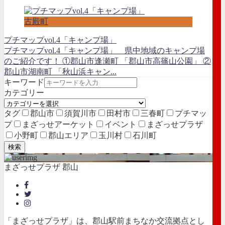
古殿町
プチマップvol.4「キャンプ場」
プチマップvol.4「キャンプ場」 県中地域のキャンプ場
のご紹介です！ ①郡山市逢瀬町 「郡山市高篠山公園」 ②
郡山市湖南町 「秋山浜キャン...
キーワード
カテゴリー
タグ
郡山市
須賀川市
田村市
三春町
プチマッ
プ
まざっせアーケット
イベント
まざっせプラザ
小野町
郡山エリア
玉川村
石川町
検索
まざっせプラザ 郡山
「まざっせプラザ」は、郡山駅前まちなか交流拠点とし