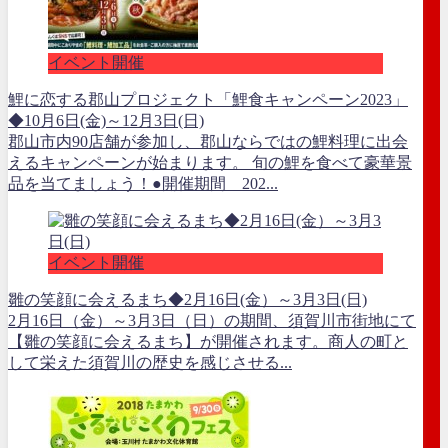
イベント開催
鯉に恋する郡山プロジェクト「鯉食キャンペーン2023」
◆10月6日(金)～12月3日(日)
郡山市内90店舗が参加し、郡山ならではの鯉料理に出会
えるキャンペーンが始まります。 旬の鯉を食べて豪華景
品を当てましょう！●開催期間 202...
イベント開催
雛の笑顔に会えるまち◆2月16日(金）～3月3日(日)
2月16日（金）～3月3日（日）の期間、須賀川市街地にて
【雛の笑顔に会えるまち】が開催されます。商人の町と
して栄えた須賀川の歴史を感じさせる...