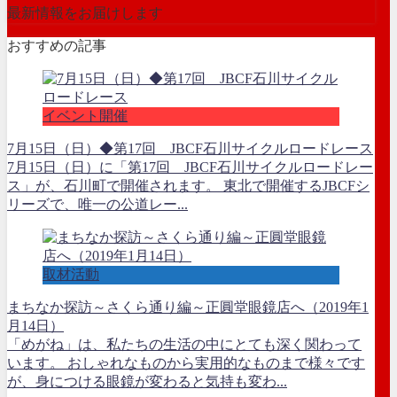
最新情報をお届けします
おすすめの記事
イベント開催
7月15日（日）◆第17回 JBCF石川サイクルロードレース
7月15日（日）に「第17回 JBCF石川サイクルロードレー
ス」が、石川町で開催されます。 東北で開催するJBCFシ
リーズで、唯一の公道レー...
取材活動
まちなか探訪～さくら通り編～正圓堂眼鏡店へ（2019年1
月14日）
「めがね」は、私たちの生活の中にとても深く関わって
います。 おしゃれなものから実用的なものまで様々です
が、身につける眼鏡が変わると気持も変わ...