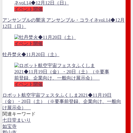
イベント開催
アンサンブルの響演 アンサンブル・コライネvol.14◆12月
12日（日）
イベント開催
牡丹焚火◆11月20日（土）
イベント開催
ロボット航空宇宙フェスタふくしま2021◆11月19日
（金）・20日（土）（※要事前登録、企業向け、一般向
け展示会）
関連キーワード
七日堂まいり
如宝寺
郡山市