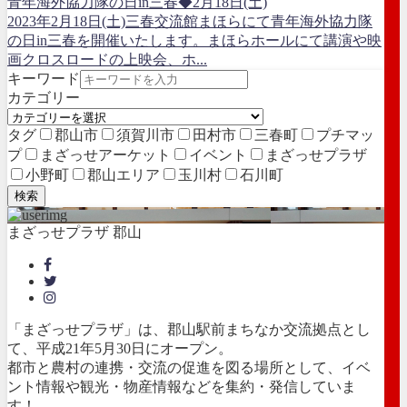
青年海外協力隊の日in三春◆2月18日(土)
2023年2月18日(土)三春交流館まほらにて青年海外協力隊
の日in三春を開催いたします。まほらホールにて講演や映
画クロスロードの上映会、ホ...
キーワード
カテゴリー
タグ
郡山市
須賀川市
田村市
三春町
プチマッ
プ
まざっせアーケット
イベント
まざっせプラザ
小野町
郡山エリア
玉川村
石川町
検索
まざっせプラザ 郡山
「まざっせプラザ」は、郡山駅前まちなか交流拠点とし
て、平成21年5月30日にオープン。
都市と農村の連携・交流の促進を図る場所として、イベ
ント情報や観光・物産情報などを集約・発信していま
す！