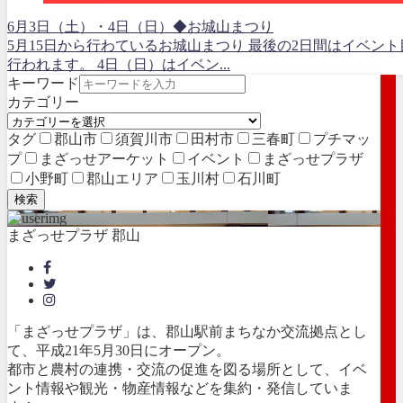
6月3日（土）・4日（日）◆お城山まつり
5月15日から行わているお城山まつり 最後の2日間はイベント
行われます。 4日（日）はイベン...
キーワード
カテゴリー
タグ
郡山市
須賀川市
田村市
三春町
プチマッ
プ
まざっせアーケット
イベント
まざっせプラザ
小野町
郡山エリア
玉川村
石川町
検索
まざっせプラザ 郡山
「まざっせプラザ」は、郡山駅前まちなか交流拠点とし
て、平成21年5月30日にオープン。
都市と農村の連携・交流の促進を図る場所として、イベ
ント情報や観光・物産情報などを集約・発信していま