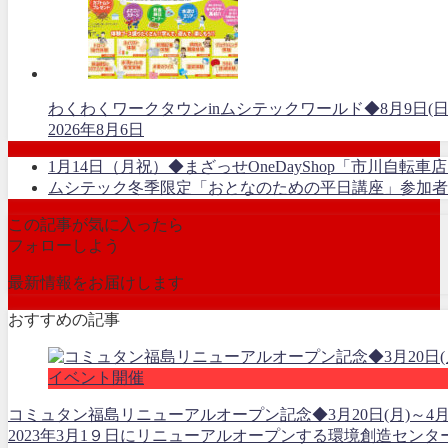
わくわくワークタウンinムシテックワールド◆8月9日(日
2026年8月6日
1月14日（月祝）◆まざっせOneDayShop「市川自転車
ムシテック冬季限定「おとなのための平日講座」参加者
この記事が気に入ったら
フォローしよう
最新情報をお届けします
おすすめの記事
イベント開催
コミュタン福島リニューアルオープン記念◆3月20日(月)～4月1
2023年3月1９日にリニューアルオープンする環境創造セン