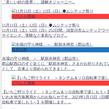
「美しい砂の世界」、謎解きジャーニー...
イベント開催
11月11日（土）12日（日）◆ムシテック祭り
11月11日（土）12日（日）の2日間、須賀川市ムシテック
サイエンス、実験など多彩なプログ...
取材活動
水場の守り神様 ～ 駅前水神宮（郡山市）
郡山駅西口のすぐ近くに「駅前水神宮」さまがお祀りされて
として、古来より崇められてきました。...
イベント開催
【いちご狩りライド ～タンデム＆ソロ自転車で楽しもう～
いわき地方振興局からのお知らせです。2023年1月15日（
自転車で楽しもう～】を開催します。...