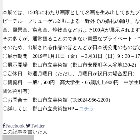
本展では、150年にわたり画家として名画を生み出してきた
ピーテル・ブリューゲル2世による「野外での婚礼の踊り」
画、風景画、寓意画、静物画などおよそ100点が展示されま
その多くが、通常観ることのできない貴重なプライベート・
そのため、出展される作品のほとんどが日本初公開のものば
〇展示期間：2019年1月11日（金）～3月31日（日）9：30～17
〇展示開場：郡山市立美術館（郡山市安原町字大谷地130-2）
〇定休日：毎週月曜日（ただし、月曜日が祝日の場合翌日）
〇観覧料：一般/1,500円 高大学生・65歳以上/900円 
団体割引有）
〇お問合せ：郡山市立美術館（Tel:024-956-2200）
〇詳しくは：郡山市立美術館HP→
コチラ
Facebook
Twitter
この記事を書いた人