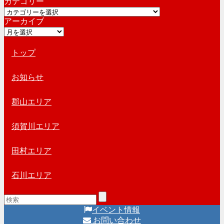
カテゴリー
カ
カ
イ
アーカイブ
テ
ブ
ア
ゴ
ー
リ
カ
トップ
ー
イ
ブ
お知らせ
郡山エリア
須賀川エリア
田村エリア
石川エリア
イベント情報
お問い合わせ