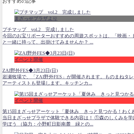
おすすめの記事
まざっせプラザより
プチマップ vol.2 完成しました
今回のお宝リポーターおすすめの周遊スポットは、「映画・ド
と一緒に持って、出掛けてみませんか？ ...
イベント開催
ZAI野外FES◆3月23日(日)
岩瀬牧場で、「ZAI野外FES」が開催されます。ものまね
アーティストも登場します。キッチンカ...
イベント開催
第15回まざっせアーケット「夏休み きっと見つかる！わく
当日まざっせプラザで体験できる内容は！ ①森のしくみを学
学ぼう （協力：小野町日影南麓 緑との...