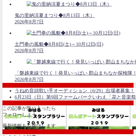
鬼の里納涼夏まつり◆8月13日（木）
2026年8月7日
土門拳の風貌◆8月8日(土)～10月12日(日)
2026年8月7日
「磐越東線で行く！発見いっぱい 郡山まちなか探検隊
2026年8月7日
うねめ音頭歌い手オーディション（6/29）出場者募集！
6月23日（日）第9回ファームパークいわえ「花と音楽
この記事が気に入ったら
フォローしよう
最新情報をお届けします