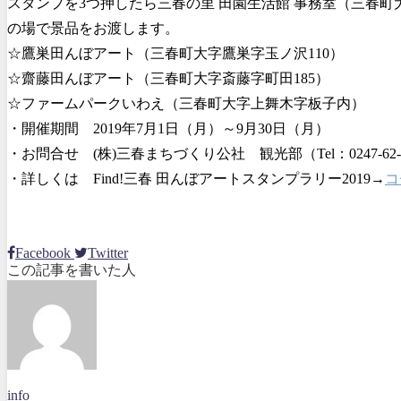
スタンプを3つ押したら三春の里 田園生活館 事務室（三春町大字西方字
の場で景品をお渡します。
☆鷹巣田んぼアート（三春町大字鷹巣字玉ノ沢110）
☆齋藤田んぼアート（三春町大字斎藤字町田185）
☆ファームパークいわえ（三春町大字上舞木字板子内）
・開催期間 2019年7月1日（月）～9月30日（月）
・お問合せ (株)三春まちづくり公社 観光部（Tel：0247-62-3
・詳しくは Find!三春 田んぼアートスタンプラリー2019→
コ
Facebook
Twitter
この記事を書いた人
info