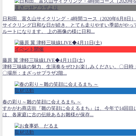
まざっせプラザより
日和田、富久山サイクリング・4時間コース（2020年6月8日）
サイクリング日和な日が続き、とても走りやすい季節がやっ
ルートになります。 上の画像の様に日和...
イベント開催
藤原 翼 津軽三味線LIVE◆4月11日(土)
津軽三味線の魅力、生演奏をぜひお楽しみください。〇日時：202
〇場所：まざっせプラザ2階...
取材活動
春の彩り～雛の笑顔に会えるまち ～
すかがわ商店街『雛の笑顔に会えるまち』は、今年で14回目
は、各家庭に古の伝統あるお雛様が保存...
取材活動