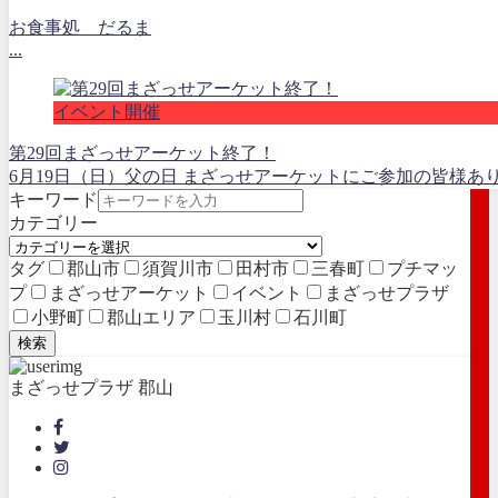
お食事処 だるま
...
イベント開催
第29回まざっせアーケット終了！
6月19日（日）父の日 まざっせアーケットにご参加の皆様あり
キーワード
カテゴリー
タグ
郡山市
須賀川市
田村市
三春町
プチマッ
プ
まざっせアーケット
イベント
まざっせプラザ
小野町
郡山エリア
玉川村
石川町
検索
まざっせプラザ 郡山